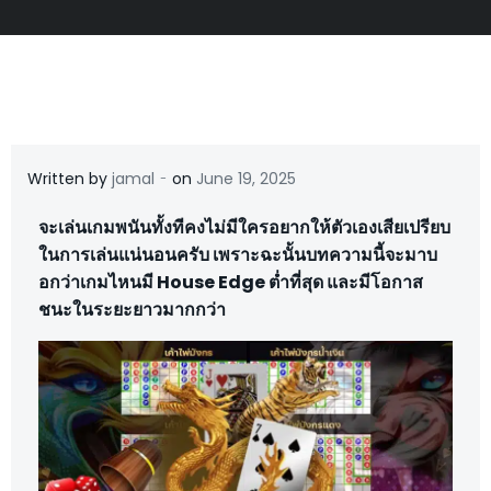
-
Written by
jamal
on
June 19, 2025
จะเล่นเกมพนันทั้งทีคงไม่มีใครอยากให้ตัวเองเสียเปรียบ
ในการเล่นแน่นอนครับ เพราะฉะนั้นบทความนี้จะมาบ
อกว่าเกมไหนมี House Edge ต่ำที่สุด และมีโอกาส
ชนะในระยะยาวมากกว่า